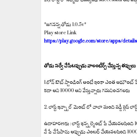
*జగనన్న తోడు 1.0.5v*
Play store Link
https://play.google.com/store/apps/deta
తోడు సర్వే చేసేటప్పుడు వాలంటీర్స్ చేస్తున్న తప్పులు
1.లోన్ ఔట్ స్టాండింగ్ అంటే ఇంకా ఎంత అమౌంట్ 
కదా అని 10000 అని వేస్తున్నారు గమనించగలరు
2. లాస్ట్ ఇన్స్టాల్ మెంట్ లో చాలా మంది వడ్డీ ప్లస్
ఉదాహరణకు : లాస్ట్ ఇన్స్టల్మెంట్ పే చేయవలసింది 
నే పే చేసేసాను అప్పుడు ఎంటర్ చేయవలసింది 10