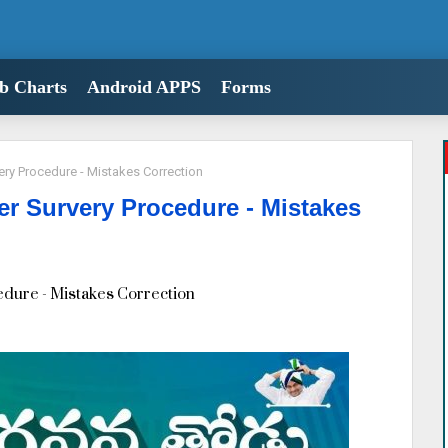
b Charts
Android APPS
Forms
ry Procedure - Mistakes Correction
r Survery Procedure - Mistakes
dure - Mistakes Correction