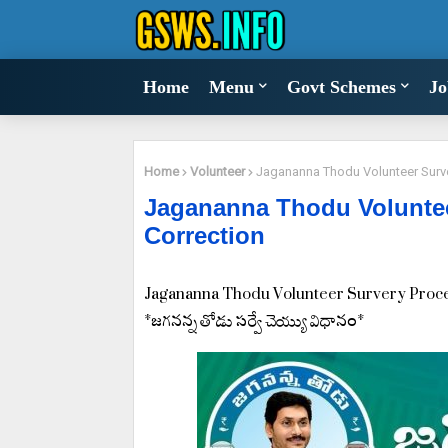
Home
Menu
Govt Schemes
Jo
Home
Volunteer
Jagananna Thodu Volunteer Surve
Jagananna Thodu Voluntee
Correction
Jagananna Thodu Volunteer Survery Proce
*జగనన్న తోడు సర్వే చెయ్యు విధానం*