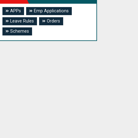
APPs
Emp Applications
Leave Rules
Orders
Schemes