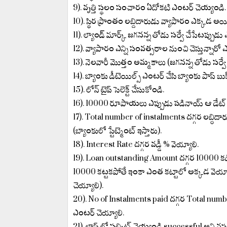
9). వృత్తి స్థలం సంచారం ఏదోకటి ఎంటర్ చెయ్యండి.
10). స్థిర ప్రాంతం లబ్దిదారుడు వ్యాపారం ఎక్కడ అయ
11). ల్యాండ్ మార్క్ జగనన్న తోడు సర్వే చేసేటప్పుడ
12). వ్యాపారం ఎన్ని సంవత్సరాల నుంచి చెస్తున్నారో
13). నెలవారీ మొత్తం అమ్మకాలు (జగనన్న తోడు సర్వ
14). బ్యాంకు డీటెయిల్స్ ఎంటర్ చేసి బ్యాంకు పాస్ బ
15). లోన్ టైప్ సెలెక్ట్ చేసుకోండి.
16). 10000 రూపాయలు ఎప్పుడు పడినాయ్ ఆ డేట్ సె
17). Total number of instalments దగ్గర లబ్ధిద
(బ్యాంకులో స్టేట్మెంట్ ఇస్తారు).
18). Interest Rate దగ్గర వడ్డీ % వెయ్యాలి.
19). Loan outstanding Amount దగ్గర 10000 కడితే
10000 కట్టకపోతే ఇంకా ఎంత కట్టాలో అక్కడ వెయ్య
చెయ్యాలి).
20). No of Instalments paid దగ్గర Total num
ఎంటర్ చెయ్యాలి.
21). లాస్ట్ లో సబ్మిట్ చెయ్యండి successful అని వస్