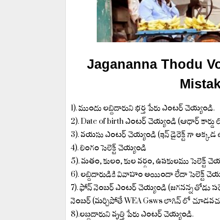
Jagananna Thodu Vol
Mista
1). ముందు లబ్దిదారుని భర్త పేరు ఎంటర్ చెయ్యండి.
2). Date of birth ఎంటర్ చెయ్యండి (ఆధార్ కార్డు ల
3). వయసు ఎంటర్ చెయ్యండి (ఇన్ డైరెక్ట్ గా అక్క
4). లింగం సెలెక్ట్ చెయ్యండి
5). మతం, కులం, కుల వర్గం, ఉపకులము సెలెక్ట్ చెయ
6). లబ్దిదారుడికి వివాహం అయిందా లేదా సెలెక్ట్ చెయ
7). ఫోన్ నెంబర్ ఎంటర్ చెయ్యండి (జగనన్న తోడు సర
నెంబర్ (మర్చిపోతే WEA Gsws లాగిన్ లో చూడవచ్
8).లబ్ధదారుని వృత్తి పేరు ఎంటర్ చెయ్యండి.