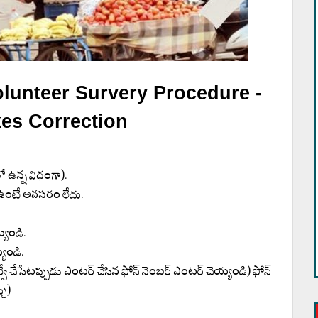
unteer Survery Procedure -
kes Correction
ో ఉన్న విధంగా).
డ ఉంటే అవసరం లేదు.
్యండి.
్యండి.
్వే చేసేటప్పుడు ఎంటర్ చేసిన ఫోన్ నెంబర్ ఎంటర్ చెయ్యండి) ఫోన్
చు)