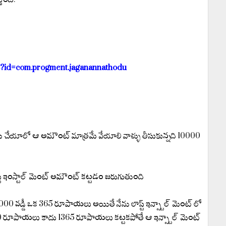
ils?id=com.progment.jaganannathodu
పే చేయాలో ఆ అమౌంట్ మాత్రమే వేయాలి వాళ్ళు తీసుకున్నది 10000
 లాస్ట్ ఇంస్టాల్ మెంట్ అమౌంట్ కట్టడం జరుగుతుంది
1000 వడ్డీ ఒక 365 రూపాయలు అయితే నేను లాస్ట్ ఇన్స్టాల్ మెంట్ లో
00 రూపాయలు కాదు 1365 రూపాయలు కట్టకపోతే ఆ ఇన్స్టాల్ మెంట్