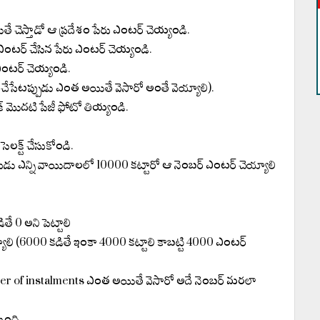
ితే చెస్తాడో ఆ ప్రదేశం పేరు ఎంటర్ చెయ్యండి.
ు ఎంటర్ చేసిన పేరు ఎంటర్ చెయ్యండి.
 ఎంటర్ చెయ్యండి.
ే చేసేటప్పుడు ఎంత అయితే వెసారో అంతే వెయ్యాలి).
ుక్ మొదటి పేజీ ఫోటో తియ్యండి.
లక్ట్ చేసుకోండి.
ారుడు ఎన్ని వాయిదాలలో 10000 కట్టారో ఆ నెంబర్ ఎంటర్ చెయ్యాలి
 0 అని పెట్టాలి
ాలి (6000 కడితే ఇంకా 4000 కట్టాలి కాబట్టి 4000 ఎంటర్
ber of instalments ఎంత అయితే వెసారో అదే నెంబర్ మరలా
తుంది.