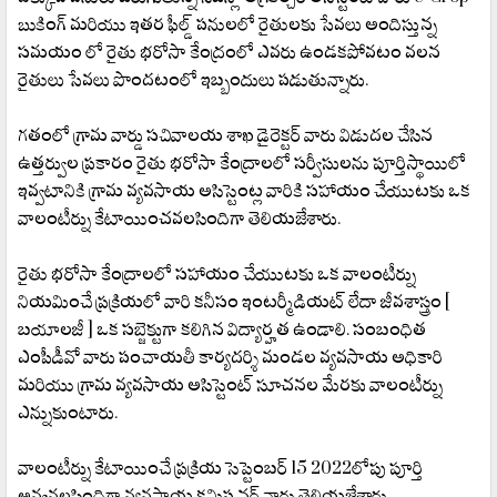
బుకింగ్ మరియు ఇతర ఫీల్డ్ పనులలో రైతులకు సేవలు అందిస్తున్న
సమయం లో రైతు భరోసా కేంద్రంలో ఎవరు ఉండకపోవటం వలన
రైతులు సేవలు పొందటంలో ఇబ్బందులు పడుతున్నారు.
గతంలో గ్రామ వార్డు సచివాలయ శాఖ డైరెక్టర్ వారు విడుదల చేసిన
ఉత్తర్వుల ప్రకారం రైతు భరోసా కేంద్రాలలో సర్వీసులను పూర్తిస్థాయిలో
ఇవ్వటానికి గ్రామ వ్యవసాయ అసిస్టెంట్ల వారికి సహాయం చేయుటకు ఒక
వాలంటీర్ను కేటాయించవలసిందిగా తెలియజేశారు.
రైతు భరోసా కేంద్రాలలో సహాయం చేయుటకు ఒక వాలంటీర్ను
నియమించే ప్రక్రియలో వారి కనీసం ఇంటర్మీడియట్ లేదా జీవశాస్త్రం [
బయాలజీ ] ఒక సబ్జెక్టుగా కలిగిన విద్యార్హత ఉండాలి. సంబంధిత
ఎంపీడీవో వారు పంచాయతీ కార్యదర్శి మండల వ్యవసాయ అధికారి
మరియు గ్రామ వ్యవసాయ అసిస్టెంట్ సూచనల మేరకు వాలంటీర్ను
ఎన్నుకుంటారు.
వాలంటీర్ను కేటాయించే ప్రక్రియ సెప్టెంబర్ 15 2022లోపు పూర్తి
అవ్వవలసిందిగా వ్యవసాయ కమిషనర్ వారు తెలియజేశారు.