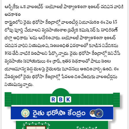
ఆర్బీకేకు ఒక వాలంటీర్ -బయోలజీ పాఠ్యాంశంగా ఇంటర్ చదివిన వారికి
అవకాశం
రాష్ట్రంలోని రైతు భరోసా కేంద్రాల్లో వాలంటీర్ల నియామకం ఈ నెల 15
లోపు పూర్తి చేయాలని వ్యవసాయశాఖ ప్రత్యేక కమిషనర్ సి. హరికిరణ్
జిల్లా అధికారు 'లను ఆదేశించారు. బయోలజీ పాఠ్యాంశంగా ఇంటర్
చదివిన వారిని నియమించి, సంబంధిత వివరాలతో కూడిన నివేదికను
16వ తేదీ నాటికి పంపాలని పేర్కొన్నారు. రైతు భరోసా కేంద్రాల్లో పనిచేసే
వ్యవసాయ సహాయకులు ఈ-క్రాప్, ఇతర పథకాలతో పాటు పంట
యాజమాన్య పద్ద తులపై రైతులకు సూచనలు అందించాల్సి ఉంది. ఈ
నేపథ్యంలో రైతు భరోసా కేంద్రాల్లో సేవలం దించేందుకు వాలంటీర్లను
నియమిస్తున్నారు.