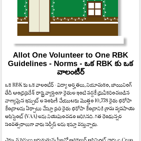
Allot One Volunteer to One RBK
Guidelines - Norms - ఒక RBK కు ఒక
వాలంటీర్
ఒక RBK కు ఒక వాలంటీర్ - విద్యా అర్హతలు, నియామకం, జాయినింగ్
తేదీ ఆంధ్రప్రదేశ్ రాష్ట్ర వ్యాప్తంగా రైతుల ఇంటి వద్దకే ధ్రువీకరించబడిన
నాణ్యమైన ఇన్పుట్ ల పంపిణీ చేయుటకు మొత్తం 10,778 రైతు భరోసా
కేంద్రాలను ఏర్పాటు చేస్తూ ప్రతి రైతు భరోసా కేంద్రానికి గ్రామ వ్యవసాయ
అసిస్టెంట్ (VAA) లను నియమించడం జరిగినది. గత రెండున్నర
సంవత్సరాలుగా వారు సర్వీస్ లను ఇస్తూ వస్తున్నారు.
ఎక్కువ పనులు జరుగుతున్న సీజన్లో అగ్రికల్చర్ అసిస్టెంట్ వారు e-Crop