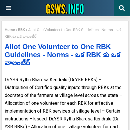
Home
RBK
Allot One Volunteer to One RBK Guidelines - Norms - ఒక
RBK కు ఒక వాలంటీర్
Allot One Volunteer to One RBK
Guidelines - Norms - ఒక RBK కు ఒక
వాలంటీర్
Dr.YSR Rythu Bharosa Kendralu (Dr.YSR RBKs) –
Distribution of Certified quality inputs through RBKs at the
doorstep of the farmers at village level across the state –
Allocation of one volunteer for each RBK for effective
implementation of RBK services at village level – Certain
instructions –Issued. Dr.YSR Rythu Bharosa Kendralu (Dr.
YSR RBKs) - Allocation of one : village volunteer for each