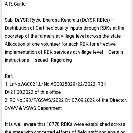
A.P., Guntur
Sub: Dr.YSR Rythu Bharosa Kendralu (Dr.YSR RBKs) –
Distribution of Certified quality inputs through RBKs at the
doorstep of the farmers at village level across the state –
Allocation of one volunteer for each RBK for effective
implementation of RBK services at village level – Certain
instructions –Issued -Regarding
Ref:
1. Lr.No.AGC021.Lr.No.AGC025029/22/2022-RBK
Dt:21.08.2022 of this office
2. RC.No.393/F/GSWS/2022 Dt: 07.09.2022 of the Director,
GVWV & VSWS Department
It is well aware that 10778 RBKs were established across
the state with concerted efforts of field staff and ensuring