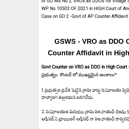
of GO Ms No 2, VROs as DDOs for Village Sec
WP No 10503 OF 2021 in HIGH Court of An
Case on GO 2 -Govt of AP Counter Affidavit
GSWS - VRO as DDO Co
Counter Affidavit in Hi
Govt Counter on VRO as DDO in High Court 
ప్రభుత్వం కౌంటర్ లో ముఖ్యమైన అంశాలు*
1. ప్రభుత్వం ప్రవేశ పెట్టిన గ్రామ వార్డు సచివా
రాజ్యాంగ ఉల్లంఘన జరగలేదు.
2. సచివాలయం మరియు గ్రామ పంచాయతీ రెండు కూడా
ఆఫీసర్ ని డ్రాయింగ్ ఆఫీసర్ గా పంచాయతీ కార్యదర్