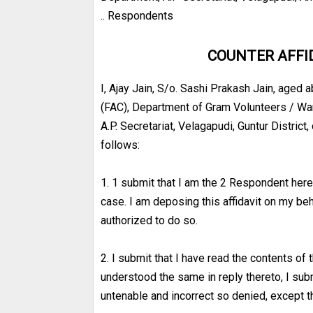
.. Respondents
COUNTER AFFID
I, Ajay Jain, S/o. Sashi Prakash Jain, aged
(FAC), Department of Gram Volunteers / War
A.P. Secretariat, Velagapudi, Guntur Distric
follows:
1. 1 submit that I am the 2 Respondent here
case. I am deposing this affidavit on my beh
authorized to do so.
2. I submit that I have read the contents of t
understood the same in reply thereto, I sub
untenable and incorrect so denied, except t