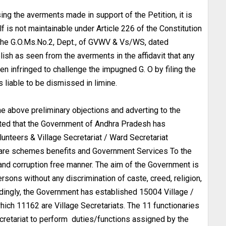
sing the averments made in support of the Petition, it is
lf is not maintainable under Article 226 of the Constitution
e the G.O.Ms.No.2, Dept., of GVWV & Vs/WS, dated
blish as seen from the averments in the affidavit that any
een infringed to challenge the impugned G. O by filing the
is liable to be dismissed in limine.
the above preliminary objections and adverting to the
itted that the Government of Andhra Pradesh has
unteers & Village Secretariat / Ward Secretariat
fare schemes benefits and Government Services To the
t and corruption free manner. The aim of the Government is
ersons without any discrimination of caste, creed, religion,
cordingly, the Government has established 15004 Village /
hich 11162 are Village Secretariats. The 11 functionaries
cretariat to perform duties/functions assigned by the