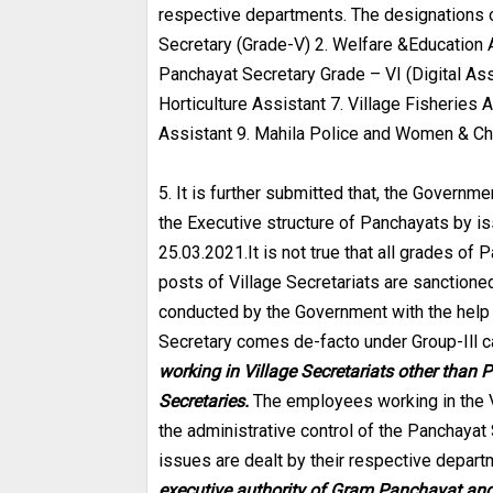
respective departments. The designations o
Secretary (Grade-V) 2. Welfare &Education A
Panchayat Secretary Grade – VI (Digital Assi
Horticulture Assistant 7. Village Fisheries 
Assistant 9. Mahila Police and Women & Chi
5. It is further submitted that, the Governm
the Executive structure of Panchayats by 
25.03.2021.It is not true that all grades of
posts of Village Secretariats are sanctione
conducted by the Government with the help
Secretary comes de-facto under Group-Ill c
working in Village Secretariats other than 
Secretaries.
The employees working in the Vi
the administrative control of the Panchayat
issues are dealt by their respective depar
executive authority of Gram Panchayat and