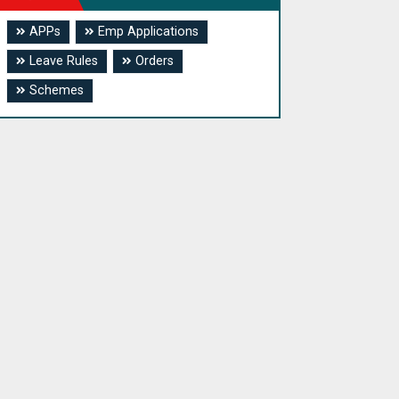
APPs
Emp Applications
Leave Rules
Orders
Schemes