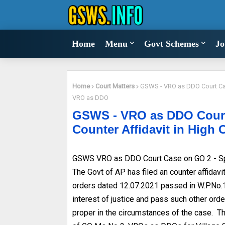
Home
Menu
Govt Schemes
Jo
Home
Court Matters
GSWS - VRO as DDO Court Case
VRO as DDO
GSWS - VRO as DDO Court
Counter Affidavit in High
GSWS VRO as DDO Court Case on GO 2 - Spl C
The Govt of AP has filed an counter affidavi
orders dated 12.07.2021 passed in W.P.No.1
interest of justice and pass such other ord
proper in the circumstances of the case. The