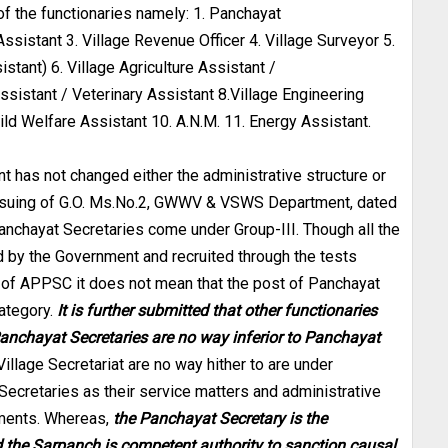
f the functionaries namely: 1. Panchayat
ssistant 3. Village Revenue Officer 4. Village Surveyor 5.
stant) 6. Village Agriculture Assistant /
Assistant / Veterinary Assistant 8.Village Engineering
ld Welfare Assistant 10. A.N.M. 11. Energy Assistant.
ent has not changed either the administrative structure or
issuing of G.O. Ms.No.2, GWWV & VSWS Department, dated
 Panchayat Secretaries come under Group-III. Though all the
d by the Government and recruited through the tests
 of APPSC it does not mean that the post of Panchayat
ategory.
It is further submitted that other functionaries
Panchayat Secretaries are no way inferior to Panchayat
llage Secretariat are no way hither to are under
 Secretaries as their service matters and administrative
tments. Whereas,
the Panchayat Secretary is the
 the Sarpanch is competent authority to sanction causal