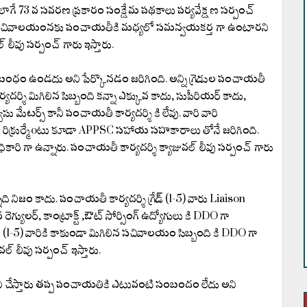
లాగే 73 వ సవరణ ప్రకారం సంక్షేమ పథకాలు పర్యవేక్షణ సర్పంచ్
ామ సచివాలయంనకు పంచాయతీకి మధ్యలో సమన్వయకర్త గా ఉంటారని
్ లీవు సర్పంచ్ గారు ఇస్తారు.
ంబంధం ఉండదు అని పేర్కొనడం జరిగింది. అన్ని గ్రెడుల పంచాయతీ
దర్శి మిగిలిన సిబ్బంది కన్నా ఎక్కువ కాదు, సుపీరియర్ కాదు,
్వీసు మేటర్స్ కానీ పంచాయతీ కార్యదర్శి కి లేవు. వారి వారి
యోగుల రిక్రుర్మేoటు కూడా APPSC సహాయ సహకారాలు తోనే జరిగింది.
ారి గా ఉన్నారు. పంచాయతీ కార్యదర్శి క్యాజువల్ లీవు సర్పంచ్ గారు
నిజం కాదు. పంచాయతీ కార్యదర్శి గ్రేడ్ (1-5) వారు Liaison
ెగ్యులర్, కాంట్రాక్ట్ ,ఔట్ సోర్సింగ్ ఉద్యోగులు కి DDO గా
డ్ (1-5) వారికి కాకుండా మిగిలిన సచివాలయం సిబ్బంది కి DDO గా
వల్ లీవు సర్పంచ్ ఇస్తారు.
ని చేస్తారు తప్ప పంచాయతికి ఎటువంటి సంబందం లేదు అని