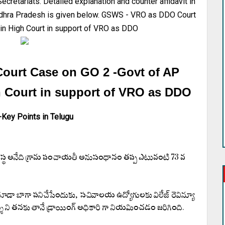
retariats. Detailed explanation and counter affidavit in
dhra Pradesh is given below. GSWS - VRO as DDO Court
 in High Court in support of VRO as DDO
urt Case on GO 2 -Govt of AP
gh Court in support of VRO as DDO
-Key Points in Telugu
లయ వ్యవస్థ అనేది గ్రామ పంచాయతీ అనుసంధానం తప్ప ఎటువంటి 73 వ
 బాగా పనిచేసేందుకు, సచివాలయ ఉద్యోగులకు విలేజ్ రెవిన్యూ
శి ని తనకు తానే డ్రాయింగ్ అధికారి గా నియమించడం జరిగింది.