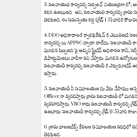
3. పంచాయతి కార్యదర్శి సర్పంచ్ నియంత్రణ లో, అ
కలిగి ఉంటుంది అని, పంచాయతి కార్యదర్శి గ్ర
తెలిపింది. ఈ సమన్వయ కర్త (గ్రేడ్ 1-5) వారికి కౌజువల
4. DDO అధికారాలకి క్వాలిఫికేషన్ కి ఎటువంటి స
కార్యదర్శి లు APPSC ద్వారా రాలేదు. పంచాయతీ కార్య
మిగిలిన సిబ్బంది పై అడ్మనిస్ట్రేటివ్ అధికారం కానీ, సర
డిపార్టుమెంటు వారీగా పని చేస్తారు. మిగిలిన ఉద్
పంచాయతీ కార్యదర్శి పంచాయతీ కి ఎక్సుకూటివ్ అధిక
ఇస్తారు.
5. పంచాయతీ నీ సచివాలయం ను వేరు చేసాము అన్నది 
Officer గా వ్యవరిస్తారు గ్రామ పంచాయతీ లో మిగిలిన ర
వ్యవహరిస్తారు. VRO గారు పంచాయతీ కార్యదర్శి గ్రే
ఉంటారు. పంచాయతీ కార్యదర్శి గ్రేడ్ (1-5) వారి కాజు
6. గ్రామ వాలంటీర్స్ కేవలం సచివాలయం పరిధిలో ప
తెలిపింది.