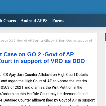
b Charts
Android APPS
Forms
 on GO 2 -Govt of AP Counter Affidavit in High Court in support of
 Case on GO 2 -Govt of AP
 Court in support of VRO as DDO
S Ajay Jain Counter Affidavit on High Court Details.
t and urged the High Court of AP to vacate the interim
0503 of 2021 and dismiss the Writ Petition in the
er/orders as this Hon'ble Court may be deemed fit and
 Detailed Counter affidavit filed by Govt of AP in support